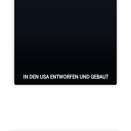
Hunter verfügt über die größte
Service-Belegschaft der Branche mit
hochqualifizierten Vertretern.
SUPPORT ANFORDERN
IN DEN USA ENTWORFEN UND GEBAUT
Professionelle Montage aller
Achsvermessungssysteme,
Achsvermessungskonsolen,