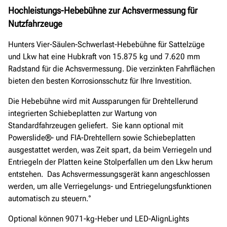
Hochleistungs-Hebebühne zur Achsvermessung für
Nutzfahrzeuge
Hunters Vier-Säulen-Schwerlast-Hebebühne für Sattelzüge
und Lkw hat eine Hubkraft von 15.875 kg und
7.620
mm
Radstand für die Achsvermessung
. Die
verzinkten Fahrflächen
bieten den besten Korrosionsschutz für Ihre Investition.
Die Hebebühne wird mit
Aussparungen für Drehteller
und
integrierten Schiebeplatten zur Wartung von
Standardfahrzeugen geliefert
.
Sie k
ann optional mit
Powerslide
®-
und FIA-
Drehtellern
sowie
Schiebeplatten
ausgestattet werden, was Zeit spart, da beim Verriegeln und
Entriegeln der Platten keine Stolperfallen um den Lkw herum
entstehen. Das Achsvermessungsgerät
kann angeschlossen
werden,
um alle Verriegelungs- und Entriegelungsfunktionen
automatisch zu steuern
.
°
O
ptional können 9071-kg-Heber und LED-AlignLights