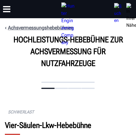
Achsvermessungshebebühnen
HOCHLEISTUNGS-HEBEBÜHNE ZUR
SCHULUNG
PRODUKTE
SUPPORT
ÜBER
ACHSVERMESSUNG FÜR
NUTZFAHRZEUGE
SCHWERLAST
Vier-Säulen-Lkw-Hebebühne