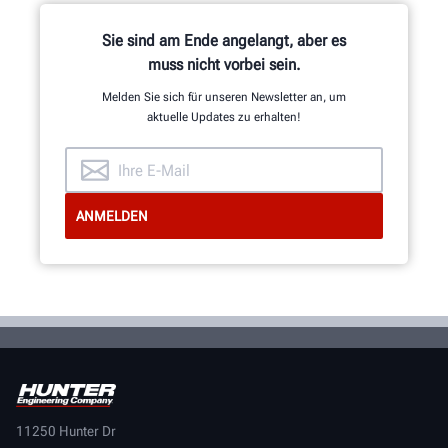
Reifenmontiermaschinen,
Auswuchtmaschinen,
Sie sind am Ende angelangt, aber es
Bremsscheibendrehmaschinen und
muss nicht vorbei sein.
anderer Komponenten.
Melden Sie sich für unseren Newsletter an, um
aktuelle Updates zu erhalten!
MEHR ERFAHREN
11250 Hunter Dr