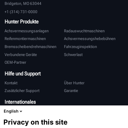
Bridgeton, MO 63044
+1 (314) 731-0000
Hunter Produkte
Achsvermessungsanlagen
Radauswuchtmaschinen
Reifenmontiermaschinen
Achsvermessungshebebühnen
Bremsscheibendrehmaschinen
Fahrzeuginspektion
Verbundene Geräte
Schwerlast
OEM-Partner
Hilfe und Support
Kontakt
Über Hunter
Zusätzlicher Support
Garantie
Internationales
English
Vertrieb & Service
Deutsch
亨特中国
Privacy on this site