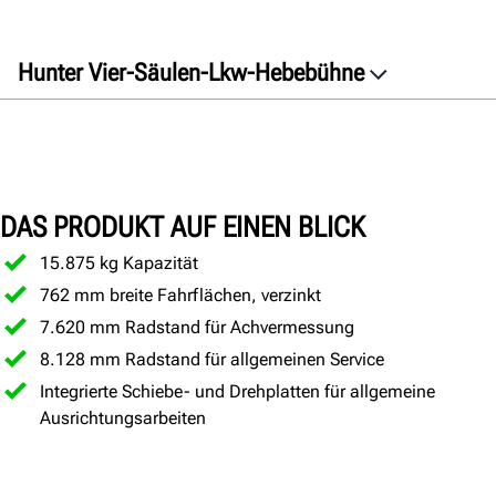
Hunter Vier-Säulen-Lkw-Hebebühne
Übersicht
Eigenschaften
Technische Daten
DAS PRODUKT AUF EINEN BLICK
Galerie
Dokumente
15.875
kg
Kapazität
762
mm
breite Fahrflächen, verzinkt
ANGEBOT
EINHOLEN
7.620
mm
Radstand für Achvermessung
8.128
mm
Radstand für allgemeinen Service
Integrierte Schiebe- und Drehplatten für allgemeine
Ausrichtungsarbeiten