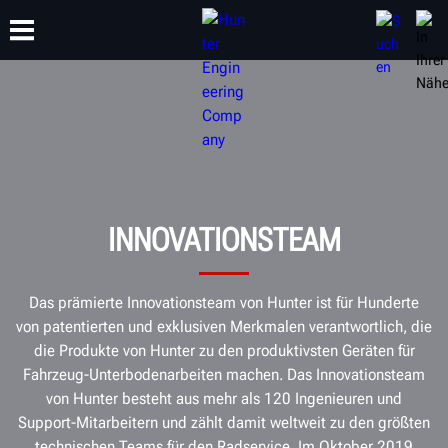
SCHULUNG
PRODUKTE
SUPPORT
ÜBER
INNOVATIONSTEAM
Das prämierte Innovationsteam von Hunter ist für Hunderte
von patentierten und exklusiven Merkmalen verantwortlich, die
die Produkte von Hunter zu den produktivsten Geräten für
Fahrzeug-Unterbodenarbeiten machen. Das Innovationsteam
von Hunter besteht aus mehr als 120 Ingenieuren und
Support-Mitarbeitern und zählt damit weltweit zu den größten
technischen Teams für den Radservice. Im Oktober 2019