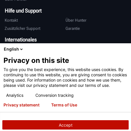
Hilfe und Support
Kontakt
Über Hunter
Zusätzlicher Support
Garantie
Internationales
English
Vertrieb & Service
Deutsch
亨特中国
Privacy on this site
To give you the best experience, this website uses cookies. By
continuing to use this website, you are giving consent to cookies
being used. For information on cookies and how we use them,
please visit our privacy statement and our terms of use.
Analytics
Conversion tracking
Nutzungsbedingungen
Datenschutzerklärung
Privacy statement
Terms of Use
Informationen zur Verarbeitung Ihrer personenbezogenen Daten
Patente
Anmeldung
Accept
Urheberrecht
© 2026 Hunter Engineering Company.
Alle Rechte
vorbehalten.