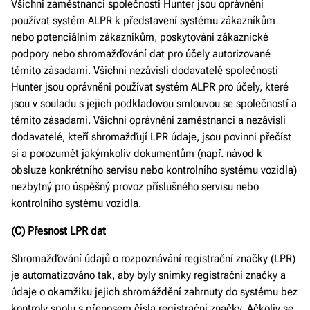
Všichni zaměstnanci společnosti Hunter jsou oprávněni
používat systém ALPR k představení systému zákazníkům
nebo potenciálním zákazníkům, poskytování zákaznické
podpory nebo shromažďování dat pro účely autorizované
těmito zásadami. Všichni nezávislí dodavatelé společnosti
Hunter jsou oprávněni používat systém ALPR pro účely, které
jsou v souladu s jejich podkladovou smlouvou se společností a
těmito zásadami. Všichni oprávnění zaměstnanci a nezávislí
dodavatelé, kteří shromažďují LPR údaje, jsou povinni přečíst
si a porozumět jakýmkoliv dokumentům (např. návod k
obsluze konkrétního servisu nebo kontrolního systému vozidla)
nezbytný pro úspěšný provoz příslušného servisu nebo
kontrolního systému vozidla.
(C) Přesnost LPR dat
Shromažďování údajů o rozpoznávání registrační značky (LPR)
je automatizováno tak, aby byly snímky registrační značky a
údaje o okamžiku jejich shromáždění zahrnuty do systému bez
kontroly spolu s přenosem čísla registrační značky. Ačkoliv se