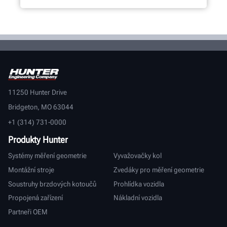
11250 Hunter Drive
Bridgeton, MO 63044
+1 (314) 731-0000
Produkty Hunter
Systémy měření geometrie
Vyvažovačky kol
Montážní stroje
Zvedáky pro měření geometrie
Soustruhy brzdových kotoučů
Prohlídka vozidla
Propojená zařízení
Nákladní vozidla
Partneři OEM