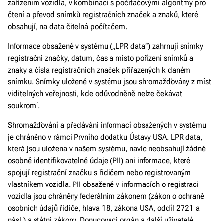
zařízením vozidla, v kombinaci s počítačovými algoritmy pro
čtení a převod snímků registračních značek a znaků, které
obsahují, na data čitelná počítačem.
Informace obsažené v systému („LPR data“) zahrnují snímky
registrační značky, datum, čas a místo pořízení snímků a
znaky a čísla registračních značek přiřazených k daném
snímku. Snímky uložené v systému jsou shromažďovány z míst
viditelných veřejnosti, kde odůvodněně nelze čekávat
soukromí.
Shromažďování a předávání informací obsažených v systému
je chráněno v rámci Prvního dodatku Ústavy USA. LPR data,
která jsou uložena v našem systému, navíc neobsahují žádné
osobně identifikovatelné údaje (PII) ani informace, které
spojují registrační značku s řidičem nebo registrovaným
vlastníkem vozidla. PII obsažené v informacích o registraci
vozidla jsou chráněny federálním zákonem (zákon o ochraně
osobních údajů řidiče, hlava 18, zákona USA, oddíl 2721 a
násl.) a státní zákony. Donucovací orgán a další uživatelé