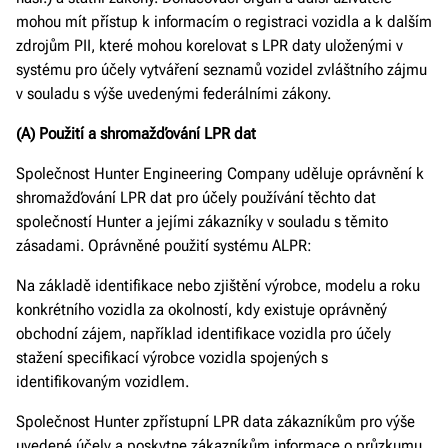
mohou mít přístup k informacím o registraci vozidla a k dalším
zdrojům PII, které mohou korelovat s LPR daty uloženými v
systému pro účely vytváření seznamů vozidel zvláštního zájmu
v souladu s výše uvedenými federálními zákony.
(A) Použití a shromažďování LPR dat
Společnost Hunter Engineering Company uděluje oprávnění k
shromažďování LPR dat pro účely používání těchto dat
společností Hunter a jejími zákazníky v souladu s těmito
zásadami. Oprávněné použití systému ALPR:
Na základě identifikace nebo zjištění výrobce, modelu a roku
konkrétního vozidla za okolností, kdy existuje oprávněný
obchodní zájem, například identifikace vozidla pro účely
stažení specifikací výrobce vozidla spojených s
identifikovaným vozidlem.
Společnost Hunter zpřístupní LPR data zákazníkům pro výše
uvedené účely a poskytne zákazníkům informace o průzkumu