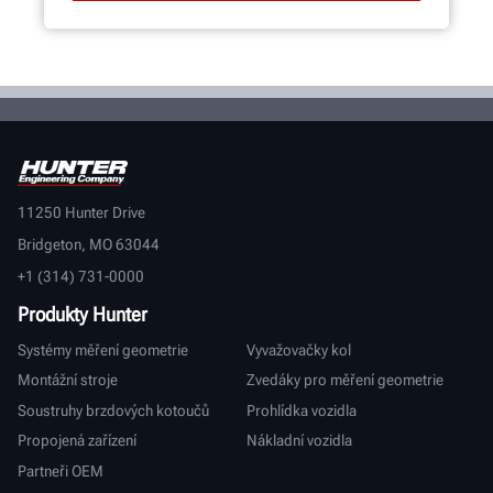
11250 Hunter Drive
Bridgeton, MO 63044
+1 (314) 731-0000
Produkty Hunter
Systémy měření geometrie
Vyvažovačky kol
Montážní stroje
Zvedáky pro měření geometrie
Soustruhy brzdových kotoučů
Prohlídka vozidla
Propojená zařízení
Nákladní vozidla
Partneři OEM