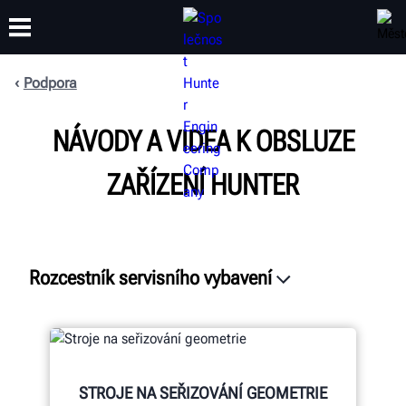
Podpora
ŠKOLENÍ
NÁVODY A VIDEA K OBSLUZE
PRODUKTY
PODPORA
O SPOLEČNOSTI
ZAŘÍZENÍ HUNTER
Rozcestník servisního vybavení
Prostředky
Sociální sítě
Záruka
STROJE NA SEŘIZOVÁNÍ GEOMETRIE