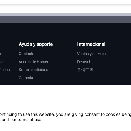
Ayuda y soporte
Internacional
n
Contacto
Ventas y servicio
das
Acerca de Hunter
Deutsch
ticos
Soporte adicional
亨特中国
n
Garantía
s
ontinuing to use this website, you are giving consent to cookies bein
 and our terms of use.