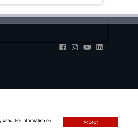
g used. For information on
Accept