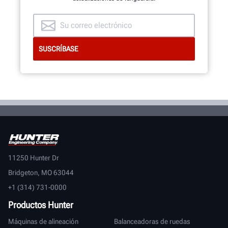
11250 Hunter Dr
Bridgeton, MO 63044
+1 (314) 731-0000
Productos Hunter
Máquinas de alineación
Balanceadoras de ruedas