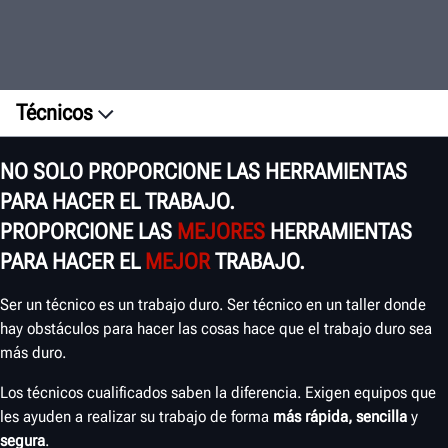
Técnicos
Generalidades
NO SOLO PROPORCIONE LAS HERRAMIENTAS
Testimonios
PARA HACER EL TRABAJO.
ROI
PROPORCIONE LAS
MEJORES
HERRAMIENTAS
Capacitación
PARA HACER EL
MEJOR
TRABAJO.
CAPACITE A SUS TÉCNICOS
Ser un técnico es un trabajo duro. Ser técnico en un taller donde
hay obstáculos para hacer las cosas hace que el trabajo duro sea
más duro.
Los técnicos cualificados saben la diferencia. Exigen equipos que
les ayuden a realizar su trabajo de forma
más rápida, sencilla
y
segura
.