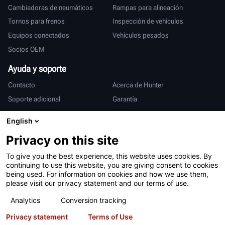
Cambiadoras de neumáticos
Rampas para alineación
Tornos para frenos
Inspección de vehículos
Equipos conectados
Vehículos pesados
Socios OEM
Ayuda y soporte
Contacto
Acerca de Hunter
Soporte adicional
Garantía
Internacional
English
Ventas y servicio
Deutsch
Privacy on this site
亨特中国
To give you the best experience, this website uses cookies. By
continuing to use this website, you are giving consent to cookies
being used. For information on cookies and how we use them,
please visit our privacy statement and our terms of use.
Analytics
Conversion tracking
Privacy statement
Terms of Use
Condiciones de uso
Declaración de privacidad
Patentes