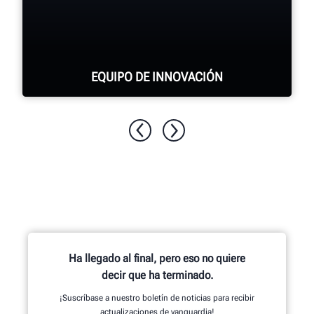
EQUIPO DE INNOVACIÓN
Cientos de características patentadas y
exclusivas que comienzan con el equipo
de investigación y desarrollo de
ingenieros mecánicos, eléctricos y de
software.
Ha llegado al final, pero eso no quiere
decir que ha terminado.
¡Suscríbase a nuestro boletín de noticias para recibir
ECHE UN VISTAZO AL INTERIOR
actualizaciones de vanguardia!