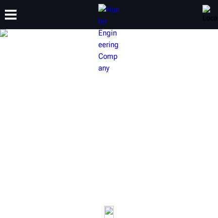
CAPACITACIÓN
PRODUCTOS
SOPORTE
ACERCA DE
EQUIPO DE INSPECCIÓN DE
VEHÍCULOS DE HUNTER
Proporcione a sus clientes una experiencia rápida y
completamente transparente. Compruebe el desgaste de
la banda de rodadura y los resultados de alineación de
cada vehículo que entre en su vía de servicio.