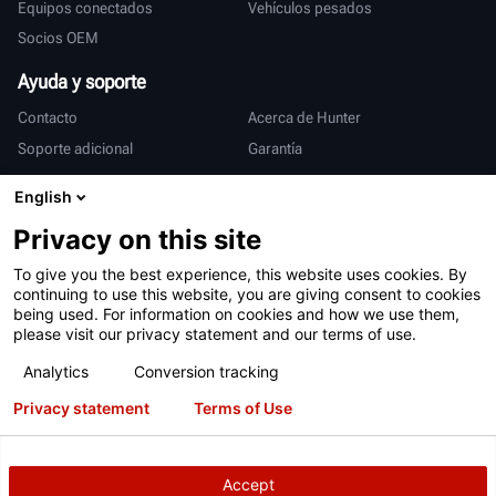
Equipos conectados
Vehículos pesados
Socios OEM
Ayuda y soporte
Contacto
Acerca de Hunter
Soporte adicional
Garantía
Internacional
English
Ventas y servicio
Deutsch
Privacy on this site
亨特中国
To give you the best experience, this website uses cookies. By
continuing to use this website, you are giving consent to cookies
being used. For information on cookies and how we use them,
please visit our privacy statement and our terms of use.
Analytics
Conversion tracking
Privacy statement
Terms of Use
Condiciones de uso
Declaración de privacidad
Patentes
Iniciar sesión
Accept
Derechos de Autor
© 2026 Hunter Engineering Company.
Todos los