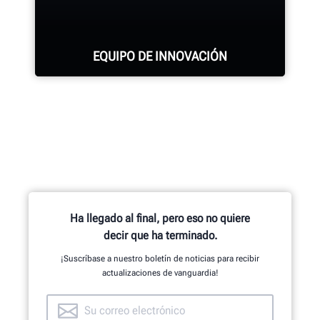
EQUIPO DE INNOVACIÓN
Cientos de características
patentadas y exclusivas que
comienzan con el equipo de
investigación y desarrollo de
ingenieros mecánicos, eléctricos y
Ha llegado al final, pero eso no quiere
de software.
decir que ha terminado.
¡Suscríbase a nuestro boletín de noticias para recibir
actualizaciones de vanguardia!
ECHE UN VISTAZO AL INTERIOR