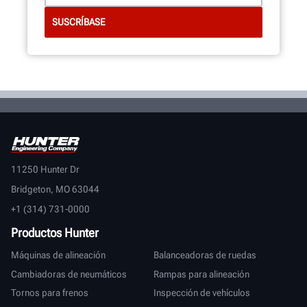
11250 Hunter Dr
Bridgeton, MO 63044
+1 (314) 731-0000
Productos Hunter
Máquinas de alineación
Balanceadoras de ruedas
Cambiadoras de neumáticos
Rampas para alineación
Tornos para frenos
Inspección de vehículos