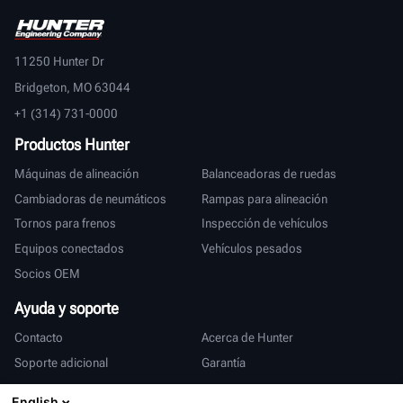
11250 Hunter Dr
Bridgeton, MO 63044
+1 (314) 731-0000
Productos Hunter
Máquinas de alineación
Balanceadoras de ruedas
Cambiadoras de neumáticos
Rampas para alineación
Tornos para frenos
Inspección de vehículos
Equipos conectados
Vehículos pesados
Socios OEM
Ayuda y soporte
Contacto
Acerca de Hunter
Soporte adicional
Garantía
Internacional
English