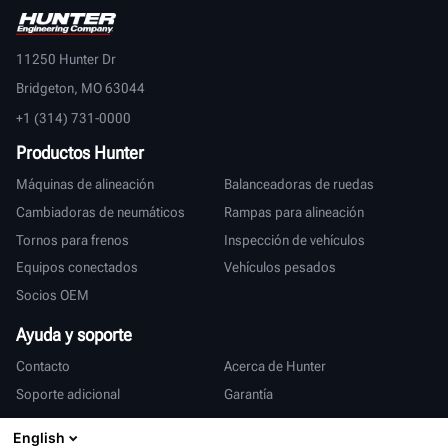
11250 Hunter Dr
Bridgeton, MO 63044
+1 (314) 731-0000
Productos Hunter
Máquinas de alineación
Balanceadoras de ruedas
Cambiadoras de neumáticos
Rampas para alineación
Tornos para frenos
Inspección de vehículos
Equipos conectados
Vehículos pesados
Socios OEM
Ayuda y soporte
Contacto
Acerca de Hunter
Soporte adicional
Garantía
Internacional
English