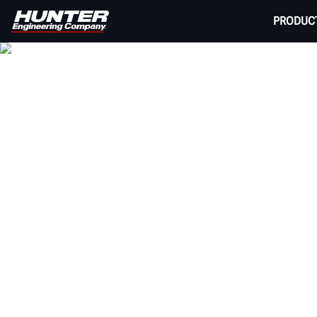
PRODUC
CAMBIAD
Ya sea que busque una cambiadora de neumátic
una línea completa de potent