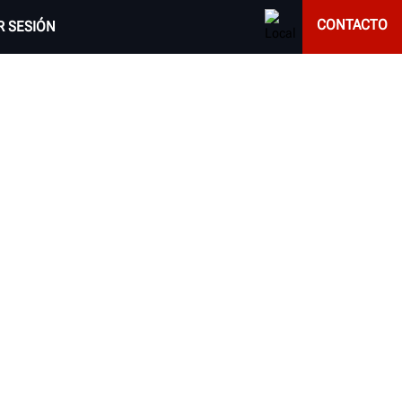
CONTACTO
AR SESIÓN
S HUNTER
 o completamente automática, Hunter le ofrece
las necesidades de su taller.