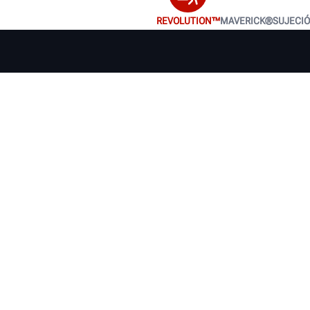
REVOLUTION™
MAVERICK®
SUJECI