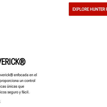
EXPLORE HUNTER
VERICK®
verick® enfocada en el
 proporciona un control
ticas únicas que
os seguro y fácil.
S