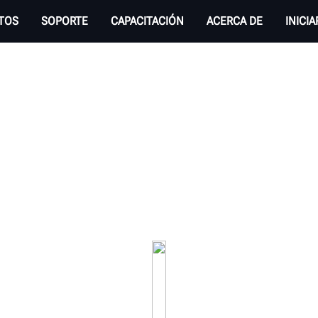
TOS
SOPORTE
CAPACITACIÓN
ACERCA DE
INICI
ORAS DE NEUMÁTICO
os de tipo mesa rotativa, con sujeción central
es cambiadoras de neumáticos que cumplirán con 