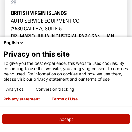
28
BRITISH VIRGIN ISLANDS
AUTO SERVICE EQUIPMENT CO.
#530 CALLE A, SUITE 5
DR. MARIO JULIA INDUSTRIAL PARK SAN JUAN
English
920
lsoltero@autoserviceequip.com
Privacy on this site
1-787-792-5022
To give you the best experience, this website uses cookies. By
continuing to use this website, you are giving consent to cookies
Obtener direcciones
being used. For information on cookies and how we use them,
please visit our privacy statement and our terms of use.
Analytics
Conversion tracking
Privacy statement
Terms of Use
Contacto
Accept
Contacto