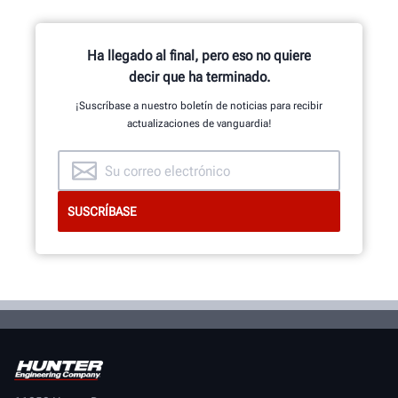
comienzan con el equipo de
investigación y desarrollo de
ingenieros mecánicos, eléctricos y
Ha llegado al final, pero eso no quiere
de software.
decir que ha terminado.
¡Suscríbase a nuestro boletín de noticias para recibir
actualizaciones de vanguardia!
ECHE UN VISTAZO AL INTERIOR