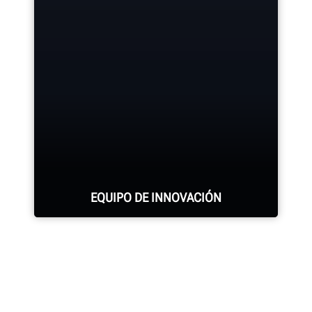
Hunter cuenta con la fuerza de
OBTENGA MÁS INFORMACIÓN
mantenimiento más grande y mejor
calificada en la industria.
SOLICITE ASISTENCIA
EQUIPO DE INNOVACIÓN
Cientos de características
patentadas y exclusivas que