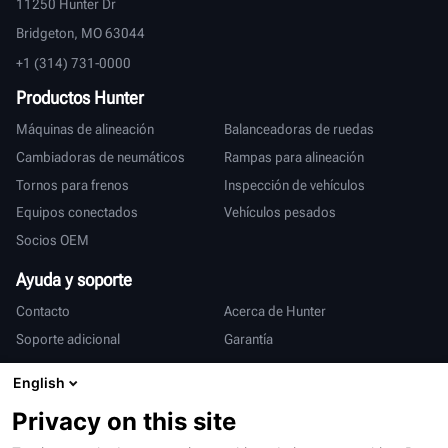
11250 Hunter Dr
Bridgeton, MO 63044
+1 (314) 731-0000
Productos Hunter
Máquinas de alineación
Balanceadoras de ruedas
Cambiadoras de neumáticos
Rampas para alineación
Tornos para frenos
Inspección de vehículos
Equipos conectados
Vehículos pesados
Socios OEM
Ayuda y soporte
Contacto
Acerca de Hunter
Soporte adicional
Garantía
Internacional
English
Ventas y servicio
Deutsch
Privacy on this site
亨特中国