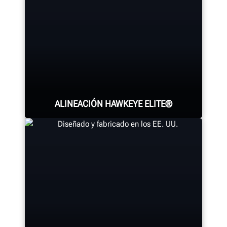
ALINEACIÓN HAWKEYE ELITE®
Cuatro cámaras de precisión miden
cada rueda con los adaptadores
®
QuickGrip
patentados de Hunter.