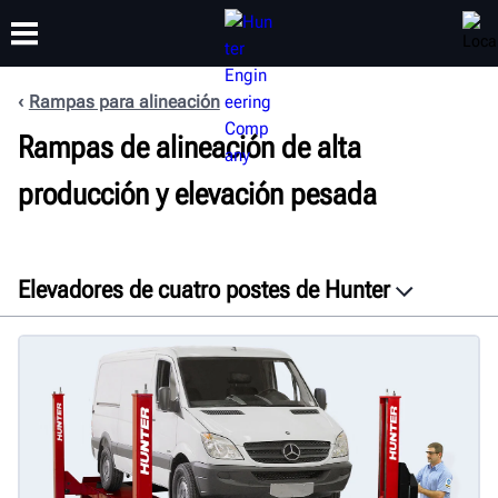
Rampas para alineación
CAPACITACIÓN
Rampas de alineación de alta
PRODUCTOS
SOPORTE
ACERCA DE
producción y elevación pesada
Elevadores de cuatro postes de Hunter
Visión general
Características
Galería
Especificaciones
Documentos