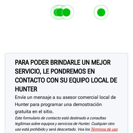
Las uniones y juntas selladas 
epoxi evitan que la sal se filtre 
Tapas deslizantes de acero
Pistas y rampas de cebadas
Placas gira
las piezas de metal adjuntas
inoxidable resistentes a la
imprimación y calafateo ric
acero inoxid
corrosión.
zinc
corrosión
PARA PODER BRINDARLE UN MEJOR
SERVICIO, LE PONDREMOS EN
CONTACTO CON SU EQUIPO LOCAL DE
HUNTER
Envíe un mensaje a su asesor comercial local de
Hunter para programar una demostración
gratuita en el sitio.
Este formulario de contacto está destinado a consultas
legítimas sobre equipos y servicios de Hunter. Cualquier otro
uso está prohibido y será descartado. Vea los
Términos de uso