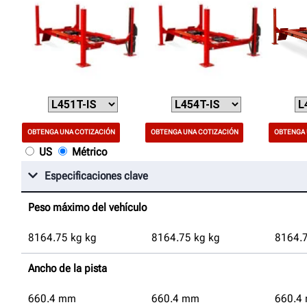
OBTENGA UNA COTIZACIÓN
OBTENGA UNA COTIZACIÓN
OBTENGA 
US
Métrico
Especificaciones clave
Peso máximo del vehículo
8164.75
kg
kg
8164.75
kg
kg
8164.
Ancho de la pista
660.4
mm
660.4
mm
660.4