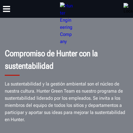
CAPACITACIÓN
PRODUCTOS
SOPORTE
ACERCA DE
Compromiso de Hunter con la
sustentabilidad
La sustentabilidad y la gestión ambiental son el núcleo de
nuestra cultura. Hunter Green Team es nuestro programa de
sustentabilidad liderado por los empleados. Se invita a los
miembros del equipo de todos los sitios y departamentos a
participar y aportar sus ideas para mejorar la sustentabilidad
en Hunter.