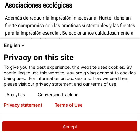
Asociaciones ecológicas
Además de reducir la impresión innecesaria, Hunter tiene un
fuerte compromiso con las prácticas sustentables y las fuentes
para la impresión esencial. Seleccionamos cuidadosamente a
nuestros socios de impresión externos que comparten nuestro
English
compromiso y obtienen productos sustentables como papel
reciclado y tóner para nuestra imprenta local
Privacy on this site
To give you the best experience, this website uses cookies. By
Advertisers Printing Company (St. Louis) es una de las 50
continuing to use this website, you are giving consent to cookies
empresas de impresión de EE.UU. que han obtenido la
being used. For information on cookies and how we use them,
Certificación SGP (Socio Ecológico Sustentable), el estándar
please visit our privacy statement and our terms of use.
de la industria para el rendimiento de sustentabilidad.
Analytics
Conversion tracking
Privacy statement
Terms of Use
Iniciativa de reducción de papel
Accept
En 2017, el proyecto de reducción del papel se implementó
en los productos enviados de Hunter, con una proyección de