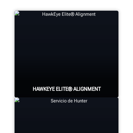
HAWKEYE ELITE® ALIGNMENT
Four precision cameras measure
each wheel using Hunter’s patented