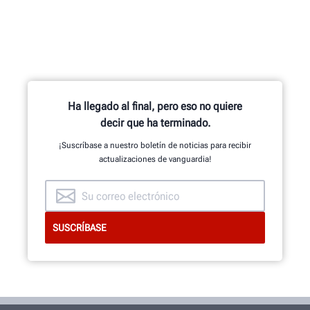
El montaje experto se realiza en
cada sistema de alineación,
consola de alineación, cambiador
de neumáticos, equilibrador, torno
de frenos y otros componentes.
Ha llegado al final, pero eso no quiere
decir que ha terminado.
¡Suscríbase a nuestro boletín de noticias para recibir
OBTENGA MÁS INFORMACIÓN
actualizaciones de vanguardia!