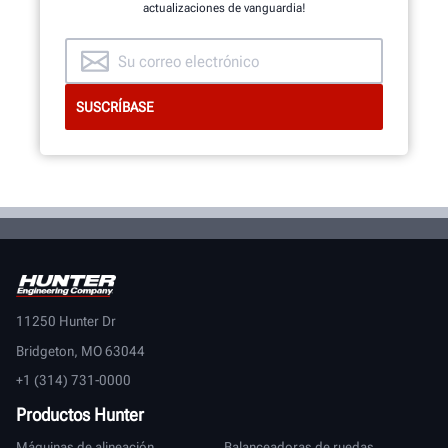
actualizaciones de vanguardia!
ECHE UN VISTAZO AL INTERIOR
11250 Hunter Dr
Bridgeton, MO 63044
+1 (314) 731-0000
Productos Hunter
Máquinas de alineación
Balanceadoras de ruedas