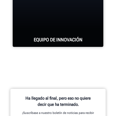
SOLICITE ASISTENCIA
EQUIPO DE INNOVACIÓN
Cientos de características
patentadas y exclusivas que
comienzan con el equipo de
investigación y desarrollo de
ingenieros mecánicos, eléctricos y
Ha llegado al final, pero eso no quiere
de software.
decir que ha terminado.
¡Suscríbase a nuestro boletín de noticias para recibir