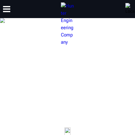
CAPACITACIÓN
PRODUCTOS
SOPORTE
ACERCA DE
RAMPAS DE ELEVACIÓN DE
ALINEACIÓN DE HUNTER
La alineación de las ruedas es uno de los servicios más
rentables disponibles para un taller de automóviles. Los
elevadores de Hunter no solo elevan el vehículo, sino que
también elevan la productividad.