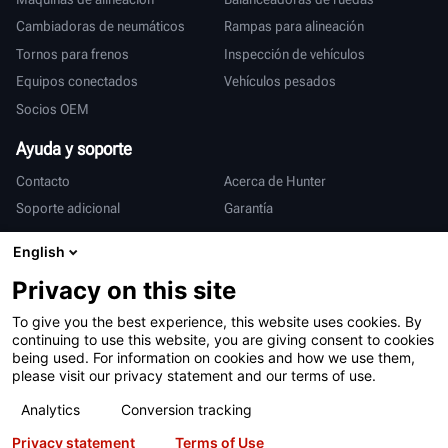
Cambiadoras de neumáticos
Rampas para alineación
Tornos para frenos
Inspección de vehículos
Equipos conectados
Vehículos pesados
Socios OEM
Ayuda y soporte
Contacto
Acerca de Hunter
Soporte adicional
Garantía
Internacional
English
Ventas y servicio
Deutsch
Privacy on this site
亨特中国
To give you the best experience, this website uses cookies. By
continuing to use this website, you are giving consent to cookies
being used. For information on cookies and how we use them,
please visit our privacy statement and our terms of use.
Analytics
Conversion tracking
Privacy statement
Terms of Use
Condiciones de uso
Declaración de privacidad
Patentes