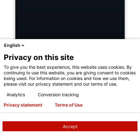
English
Privacy on this site
To give you the best experience, this website uses cookies. By
ALINEACIÓN HAWKEYE ELITE®
continuing to use this website, you are giving consent to cookies
being used. For information on cookies and how we use them,
please visit our privacy statement and our terms of use.
Analytics
Conversion tracking
Privacy statement
Terms of Use
Cuatro cámaras de precisión miden
cada rueda con los adaptadores
®
QuickGrip
patentados de Hunter.
Accept
SERVICIO DE HUNTER