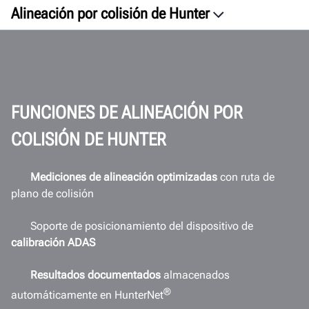
Alineación por colisión de Hunter
Generalidades
Proceso
Beneficios
Videos
FUNCIONES DE ALINEACIÓN POR
Software
COLISIÓN DE HUNTER
ROI
Espacio de trabajo
Mediciones de alineación optimizadas
con ruta de
plano de colisión
Conectividad
Documentos
Soporte de posicionamiento del dispositivo de
calibración ADAS
OBTENGA UNA COTIZACIÓN
Resultados documentados
almacenados
®
automáticamente en HunterNet