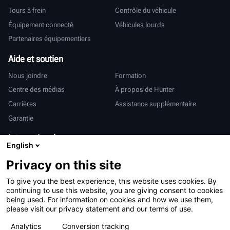
Tours à frein
Contrôle du véhicule
Équipement connecté
Véhicules lourds
Partenaires équipementiers
Aide et soutien
Nous joindre
Formation
Centre des médias
À propos de Hunter
Carrières
Assistance supplémentaire
Garantie
International
English
Ventes et services
Deutsch
Privacy on this site
亨特中国
To give you the best experience, this website uses cookies. By
continuing to use this website, you are giving consent to cookies
being used. For information on cookies and how we use them,
please visit our privacy statement and our terms of use.
Analytics
Conversion tracking