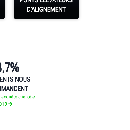
PONTS ÉLÉVATEURS
CONTRÔLE
D’ALIGNEMENT
VÉHICU
EN SAVOIR PLUS
EN SAVOIR P
8,7%
IENTS NOUS
MMANDENT
l’enquête clientèle
019