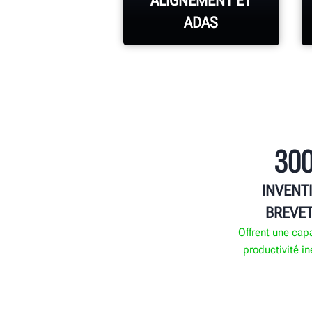
ALIGNEMENT ET
ADAS
EN SAVOIR PLUS
30
INVENT
BREVE
Offrent une cap
productivité i