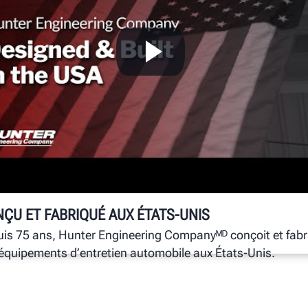
G
X
r
Le
de
ÇU ET FABRIQUÉ AUX ÉTATS-UNIS
is 75 ans, Hunter Engineering Companyᴹᴰ conçoit et fabr
équipements d’entretien automobile aux États-Unis.