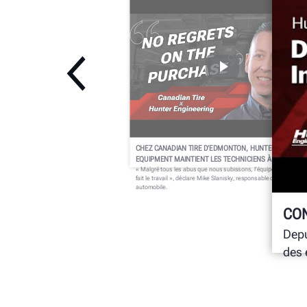
CHEZ CANADIAN TIRE D’EDMONTON, HUNTER
EQUIPMENT MAINTIENT LES TECHNICIENS À LA POINTE
« Malgré tous les abus que nous subissons, l’équipement Hunte
fait le travail », déclare Mike Slanisky, responsable de l’entretien
automobile.
CON
Depu
des 