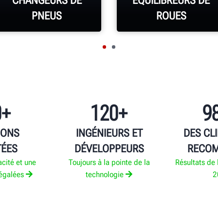
CHANGEURS DE
ÉQUILIBREURS DE
PNEUS
ROUES
EN SAVOIR PLUS
EN SAVOIR PLUS
0+
120+
9
IONS
INGÉNIEURS ET
DES CL
TÉES
DÉVELOPPEURS
RECO
acité et une
Toujours à la pointe de la
Résultats de 
négalées
technologie
2