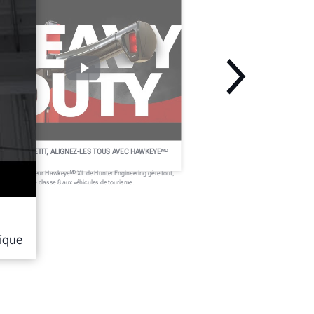
RAND OU PETIT, ALIGNEZ-LES TOUS AVEC HAWKEYEᴹᴰ
L
 nouvel aligneur Hawkeyeᴹᴰ XL de Hunter Engineering gère tout,
s camions de classe 8 aux véhicules de tourisme.
ique