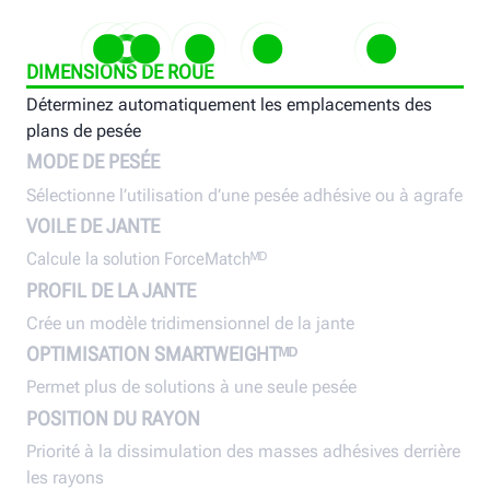
DIMENSIONS DE ROUE
Déterminez automatiquement les emplacements des
Sélectionne l’utilisation d’une pesée
Calcule la solution ForceMatchᴹᴰ
Crée un modèle tridimensionnel d
Permet plus de solutions
Priorité à 
plans de pesée
adhésive ou à agrafe
la jante
seule pesée
masses adh
MODE DE PESÉE
rayons
Sélectionne l’utilisation d’une pesée adhésive ou à agrafe
VOILE DE JANTE
Calcule la solution ForceMatchᴹᴰ
PROFIL DE LA JANTE
Crée un modèle tridimensionnel de la jante
OPTIMISATION SMARTWEIGHTᴹᴰ
Permet plus de solutions à une seule pesée
POSITION DU RAYON
Priorité à la dissimulation des masses adhésives derrière
les rayons