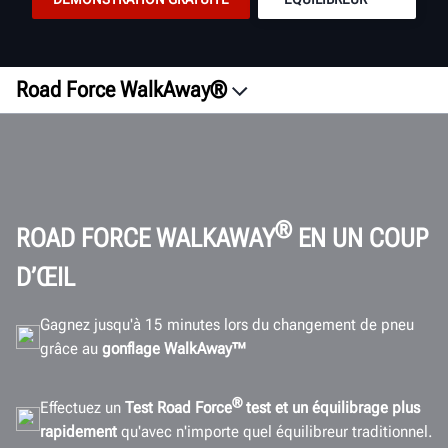
Road Force WalkAway®
Présentation
RSI
Vision
Innovation
®
ROAD FORCE WALKAWAY
EN UN COUP
Satisfaction
D’ŒIL
Connectivité
Gagnez jusqu'à 15 minutes lors du changement de pneu
Caractéristiques
grâce au
gonflage WalkAway™
Galerie
Documents
®
Effectuez un
Test Road Force
test et un équilibrage plus
rapidement
qu'avec n'importe quel équilibreur traditionnel.
DEMANDER UN DEVIS