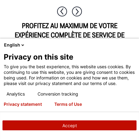
PROFITEZ AU MAXIMUM DE VOTRE
EXPÉRIENCE COMPLÈTE DE SERVICE DE
ROUES
English
Privacy on this site
To give you the best experience, this website uses cookies. By
continuing to use this website, you are giving consent to cookies
being used. For information on cookies and how we use them,
please visit our privacy statement and our terms of use.
Analytics
Conversion tracking
POUR MIEUX VOUS SERVIR, LAISSEZ-
Privacy statement
Terms of Use
NOUS VOUS JUMELER AVEC VOTRE
ÉQUIPE HUNTER LOCALE
Accept
Envoyez un message à votre consultant commercial
Hunter local pour planifier une démonstration