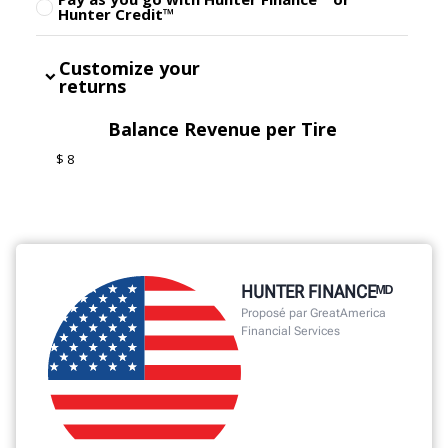
HUNTER FINANCEᴹᴰ
Proposé par GreatAmerica
Financial Services