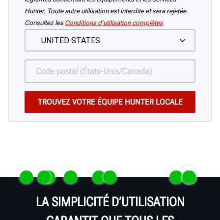
Hunter. Toute autre utilisation est interdite et sera rejetée.
Consultez les
Conditions d’utilisation complètes
LA SIMPLICITÉ D’UTILISATION
MC