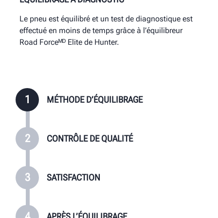
Quelques pneus doivent être repositionnés sur la
Parce que le technicien teste chaque assemblage,
Un service supérieur différencie les ateliers Road
Le pneu est équilibré et un test de diagnostique est
jante pour garantir un assemblage rond, ce qui ne
tous les clients repartent satisfaits.
Forceᴹᴰ Elite de tous les autres ateliers.
effectué en moins de temps grâce à l’équilibreur
prend que quelques minutes supplémentaires lors
Road Forceᴹᴰ Elite de Hunter.
de l’installation.
1
MÉTHODE D’ÉQUILIBRAGE
2
CONTRÔLE DE QUALITÉ
3
SATISFACTION
4
APRÈS L’ÉQUILIBRAGE