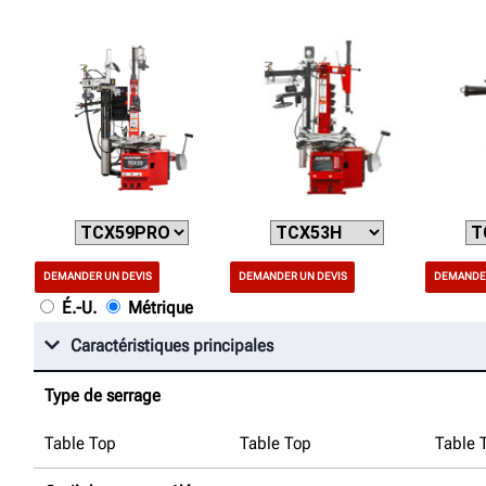
DEMANDER UN DEVIS
DEMANDER UN DEVIS
DEMANDER
É.-U.
Métrique
Caractéristiques principales
Type de serrage
Table Top
Table Top
Table 