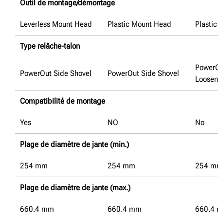
Outil de montage/démontage
Leverless Mount Head
Plastic Mount Head
Plasti
Type relâche-talon
Power
PowerOut Side Shovel
PowerOut Side Shovel
Loosen
Compatibilité de montage
Yes
NO
No
Plage de diamètre de jante (min.)
254
mm
254
mm
254
m
Plage de diamètre de jante (max.)
660.4
mm
660.4
mm
660.4