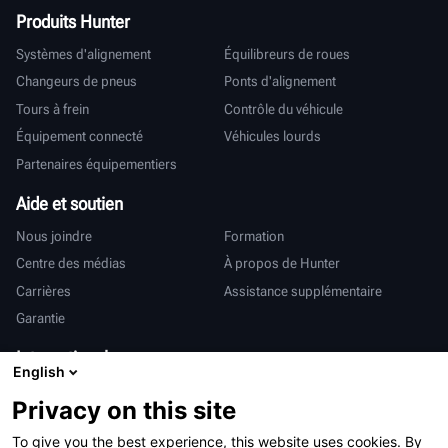
Produits Hunter
Systèmes d'alignement
Équilibreurs de roues
Changeurs de pneus
Ponts d'alignement
Tours à frein
Contrôle du véhicule
Équipement connecté
Véhicules lourds
Partenaires équipementiers
Aide et soutien
Nous joindre
Formation
Centre des médias
À propos de Hunter
Carrières
Assistance supplémentaire
Garantie
International
English
Ventes et services
Deutsch
Privacy on this site
亨特中国
To give you the best experience, this website uses cookies. By