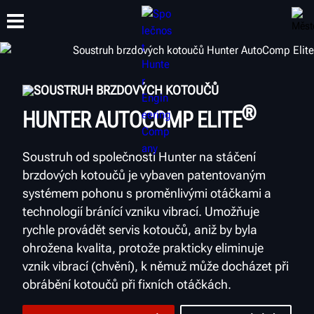
SOUSTRUH BRZDOVÝCH KOTOUČŮ
ŠKOLENÍ
PRODUKTY
PODPORA
O SPOLEČNOSTI
®
HUNTER AUTOCOMP ELITE
Soustruh od společnosti Hunter na stáčení
brzdových kotoučů je vybaven patentovaným
systémem pohonu s proměnlivými otáčkami a
technologií bránící vzniku vibrací. Umožňuje
rychle provádět servis kotoučů, aniž by byla
ohrožena kvalita, protože prakticky eliminuje
vznik vibrací (chvění), k němuž může docházet při
obrábění kotoučů při fixních otáčkách.