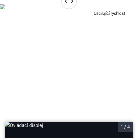
Konstantní rychlost
Oscilující rychlost
ROZHRANÍ S DOTYKOVOU
OBRAZOVKOU UMOŽŇUJE PLNOU
KONTROLU NAD OBRÁBĚNÍM
Volitelné rozhraní s dotykovou obrazovkou umožňuje
okamžitý přístup ke specifikacím kotouče, zobrazení
tloušťky a hloubky řezu, integrovaným provozním
videím a dalším informacím.
1 / 4