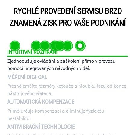
RYCHLÉ PROVEDENÍ SERVISU BRZD
ZNAMENÁ ZISK PRO VAŠE PODNIKÁNÍ
INTUITIVNÍ ROZHRANÍ
Zjednodušuje ovládání a zaškolení přímo v provozu
pomocí integrovaných návodných videí.
MĚŘENÍ DIGI-CAL
Přesně změřte rozměry kotouče a hloubku řezu od konce
nástrojového vřetena.
AUTOMATICKÁ KOMPENZACE
Přímo určuje kompenzaci a eliminuje fyzickou
nestabilitu.
ANTIVIBRAČNÍ TECHNOLOGIE