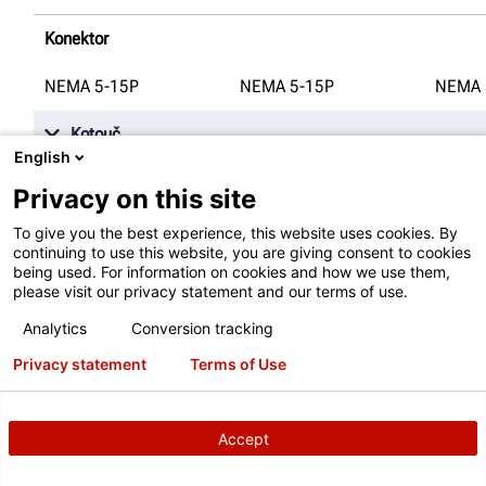
Konektor
NEMA 5-15P
NEMA 5-15P
NEMA 
Kotouč
English
Max. průměr
Privacy on this site
444.5
mm
palců
444.5
mm
palců
444.5
To give you the best experience, this website uses cookies. By
continuing to use this website, you are giving consent to cookies
being used. For information on cookies and how we use them,
Max. tloušťka
please visit our privacy statement and our terms of use.
69.85
mm
69.85
mm
69.85
Analytics
Conversion tracking
Privacy statement
Terms of Use
Max. třecí plocha
93.73
mm
93.73
mm
93.73
Accept
Další informace