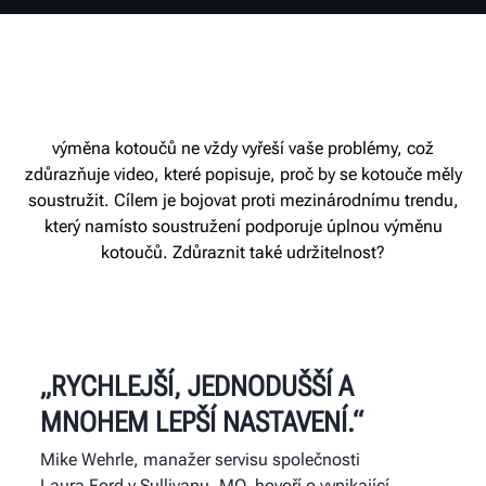
výměna kotoučů ne vždy vyřeší vaše problémy, což
zdůrazňuje video, které popisuje, proč by se kotouče měly
soustružit. Cílem je bojovat proti mezinárodnímu trendu,
který namísto soustružení podporuje úplnou výměnu
kotoučů. Zdůraznit také udržitelnost?
„RYCHLEJŠÍ, JEDNODUŠŠÍ A
MNOHEM LEPŠÍ NASTAVENÍ.“
Mike Wehrle, manažer servisu společnosti
Laura Ford v Sullivanu, MO, hovoří o vynikající