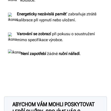
kotouče.
Energeticky nezávislá paměť
zabraňuje ztrátě
kalibrace při vypnutí nebo uložení.
Varování se zobrazí
při pokusu o soustružení
mimo specifikace výrobce.
Není
zapotřebí
žádné
ruční
nářadí
.
ABYCHOM VÁM MOHLI POSKYTOVAT