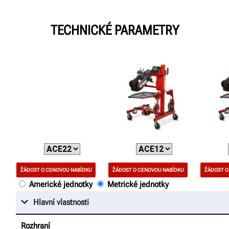
TECHNICKÉ PARAMETRY
ŽÁDOST O CENOVOU NABÍDKU
ŽÁDOST O CENOVOU NABÍDKU
ŽÁDOST O
Americké jednotky
Metrické jednotky
Hlavní vlastnosti
Rozhraní