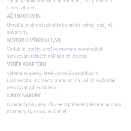
Zajišťuje kolísání rychlosti obrábění, což předchází
tvorbě vibrací.
AŽ 150 OT./MIN
Umožňuje obrábět přibližně dvakrát rychleji než jiné
soustruhy.
MOTOR O VÝKONU 1,5 K
Variabilní otáčky a točivý moment pomáhají při
servisování těžkých nákladních vozidel.
VÝBĚR ADAPTÉRU
Vyberte adaptéry, které vyhovují specifikacím
utahovacího momentu matic kol na vašich nejčastěji
servisovaných vozidlech.
NIKDY NARUBY
Ovládací prvky jsou vždy ve vzpřímené poloze a na obou
stranách jsou snadno čitelné.