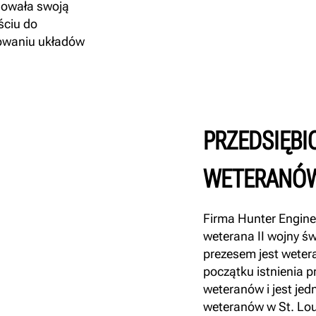
dowała swoją
ściu do
sowaniu układów
PRZEDSIĘB
WETERANÓ
Firma Hunter Enginee
weterana II wojny św
prezesem jest weter
początku istnienia p
weteranów i jest je
weteranów w St. Lou