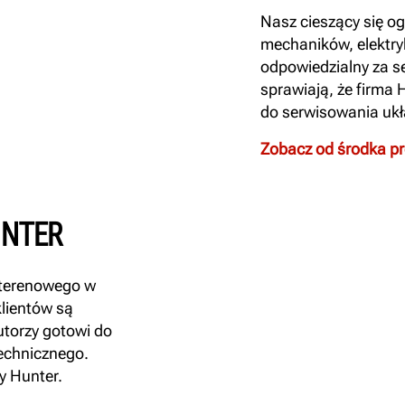
Nasz cieszący się o
mechaników, elektryk
odpowiedzialny za se
sprawiają, że firma 
do serwisowania uk
Zobacz od środka p
UNTER
 terenowego w
klientów są
utorzy gotowi do
technicznego.
y Hunter.