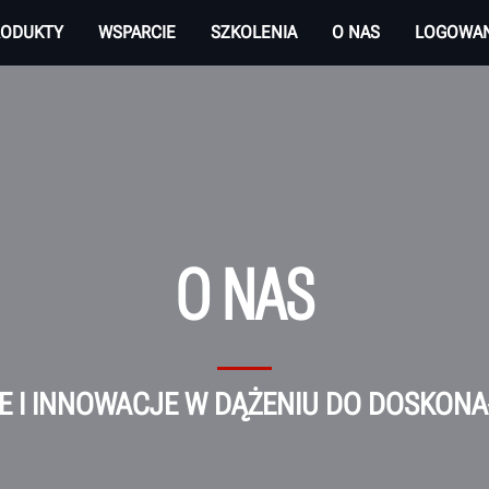
RODUKTY
WSPARCIE
SZKOLENIA
O NAS
LOGOWAN
O NAS
IE I INNOWACJE W DĄŻENIU DO DOSKONA