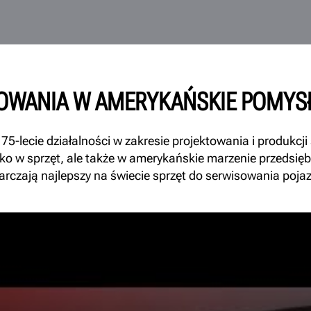
TOWANIA W AMERYKAŃSKIE POMYSŁ
75-lecie działalności w zakresie projektowania i produkc
lko w sprzęt, ale także w amerykańskie marzenie przedsiębio
arczają najlepszy na świecie sprzęt do serwisowania poja