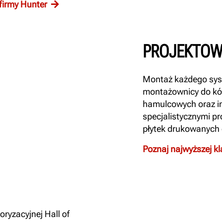
firmy Hunter
PROJEKTOW
Montaż każdego syste
montażownicy do kół,
hamulcowych oraz i
specjalistycznymi p
płytek drukowanych 
Poznaj najwyższej kl
ryzacyjnej Hall of