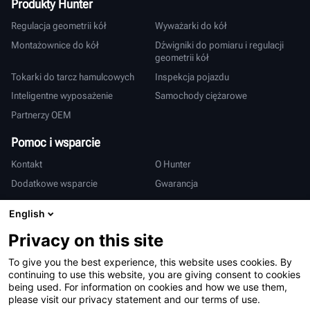
Produkty Hunter
Regulacja geometrii kół
Wyważarki do kół
Montażownice do kół
Dźwigniki do pomiaru i regulacji
geometrii kół
Tokarki do tarcz hamulcowych
Inspekcja pojazdu
Inteligentne wyposażenie
Samochody ciężarowe
Partnerzy OEM
Pomoc i wsparcie
Kontakt
O Hunter
Dodatkowe wsparcie
Gwarancja
Międzynarodowy
English
Sprzedaż i serwis
Deutsch
Privacy on this site
亨特中国
To give you the best experience, this website uses cookies. By
continuing to use this website, you are giving consent to cookies
being used. For information on cookies and how we use them,
please visit our privacy statement and our terms of use.