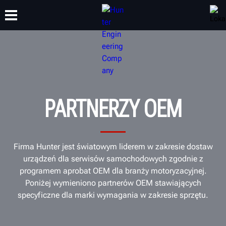
SZKOLENIA
PRODUKTY
WSPARCIE
O NAS
PARTNERZY OEM
Firma Hunter jest światowym liderem w zakresie dostaw
urządzeń dla serwisów samochodowych zgodnie z
programem aprobat OEM dla branży motoryzacyjnej.
Poniżej wymieniono partnerów OEM stawiających
specyficzne dla marki wymagania w zakresie sprzętu.