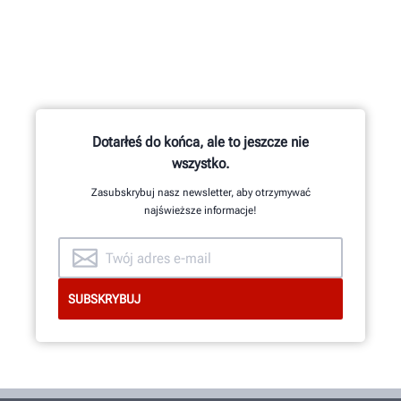
Cztery precyzyjne kamery mierzą
ustawienie każdego koła za pomocą
®
opatentowanych uchwytów QuickGrip
marki Hunter.
Dotarłeś do końca, ale to jeszcze nie
wszystko.
Zasubskrybuj nasz newsletter, aby otrzymywać
DOWIEDZ SIĘ WIĘCEJ
najświeższe informacje!