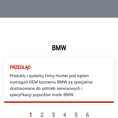
BMW
PRZEGLĄD
Produkty i systemy firmy Hunter pod kątem
wymagań OEM koncernu BMW są specjalnie
dostosowane do potrzeb serwisowych i
specyfikacji pojazdów marki BMW.
1
2
3
4
5
6