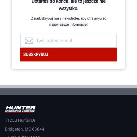
Dotarłeś do końca, ale to jeszcze nie
programistów.
wszystko.
Zasubskrybuj nasz newsletter, aby otrzymywać
najświeższe informacje!
ZOBACZ OD ŚRODKA
11250 Hunter Dr
Bridgeton, MO 63044