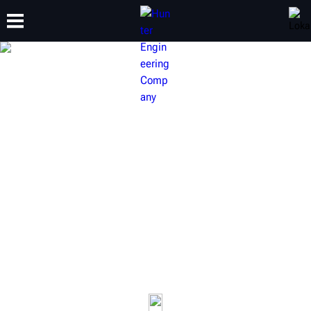
SZKOLENIA
PRODUKTY
WSPARCIE
O NAS
SPRZĘT MARKI HUNTER DO
INSPEKCJI POJAZDÓW
Klienci mogą liczyć na szybką i w pełni przejrzystą
obsługę. Sprawdzaj zużycie bieżnika opon i
przeprowadzaj pomiar geometrii kół każdego pojazdu,
który odwiedza Twój warsztat.