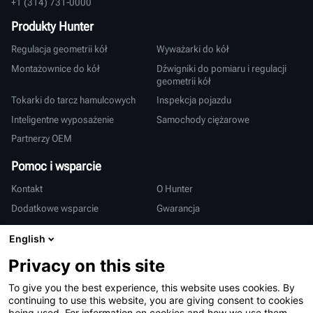
+1 (314) 731-0000
Produkty Hunter
Regulacja geometrii kół
Wyważarki do kół
Montażownice do kół
Dźwigniki do pomiaru i regulacji
geometrii kół
Tokarki do tarcz hamulcowych
Inspekcja pojazdu
Inteligentne wyposażenie
Samochody ciężarowe
Partnerzy OEM
Pomoc i wsparcie
Kontakt
O Hunter
Dodatkowe wsparcie
Gwarancja
Międzynarodowy
English
Sprzedaż i serwis
Deutsch
Privacy on this site
亨特中国
To give you the best experience, this website uses cookies. By
continuing to use this website, you are giving consent to cookies
being used. For information on cookies and how we use them,