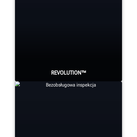
geometrii dla wieloosiowych
samochodów ciężarowych.
Opatentowana i sprawdzona
technologia kamer marki Hunter
umożliwia obserwację pomiarów na
żywo przy trzech osiach.
REVOLUTION™
DOWIEDZ SIĘ WIĘCEJ
Dzięki w pełni zautomatyzowanej
pracy Revolution to najłatwiejsza w
obsłudze i najbardziej doceniana
montażownica do kół na rynku.