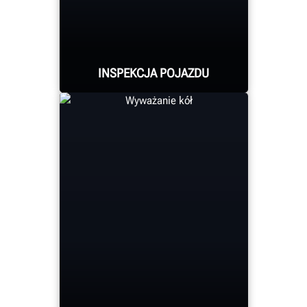
DOWIEDZ SIĘ WIĘCEJ
INSPEKCJA POJAZDU
Wykorzystuj okazje do
świadczenia usług
pomiaru i regulacji
geometrii kół oraz
kontroli opon za pomocą
urządzenia do
bezdotykowej inspekcji
marki Hunter.
DOWIEDZ SIĘ WIĘCEJ