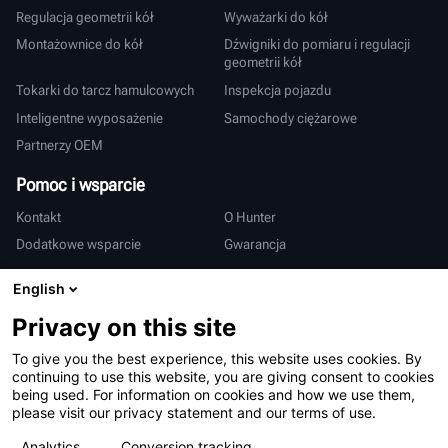
Regulacja geometrii kół
Wyważarki do kół
Montażownice do kół
Dźwigniki do pomiaru i regulacji
geometrii kół
Tokarki do tarcz hamulcowych
Inspekcja pojazdu
Inteligentne wyposażenie
Samochody ciężarowe
Partnerzy OEM
Pomoc i wsparcie
Kontakt
O Hunter
Dodatkowe wsparcie
Gwarancja
Międzynarodowy
English
Sprzedaż i serwis
Deutsch
Privacy on this site
亨特中国
To give you the best experience, this website uses cookies. By
continuing to use this website, you are giving consent to cookies
being used. For information on cookies and how we use them,
please visit our privacy statement and our terms of use.
Analytics
Conversion tracking