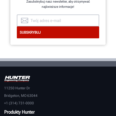
Zasubskrybuj nasz newsletter, aby otrzymywać
kilku miesięcy!
najświeższe informacje!
DOWIEDZ SIĘ WIĘCEJ
11250 Hunter Dr
Bridgeton, MO 63044
+1 (314) 731-0000
Produkty Hunter