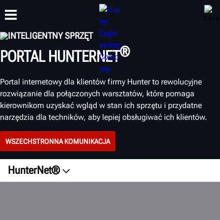
INTELIGENTNY SPRZĘT
®
PORTAL HUNTERNET
SZKOLENIA
PRODUKTY
WSPARCIE
O NAS
Portal internetowy dla klientów firmy Hunter
to rewolucyjne
rozwiązanie dla połączonych warsztatów, które pomaga
kierownikom uzyskać wgląd w stan ich sprzętu i przydatne
narzędzia dla techników, aby lepiej obsługiwać ich klientów.
WSZECHSTRONNA KOMUNIKACJA
HunterNet®
Przegląd
Inteligentny sprzęt
Klienci