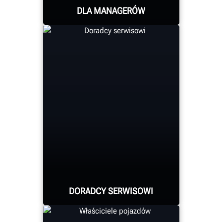
DLA MANAGERÓW
Wyposaż managerów w
narzędzia do
szczegółowego
raportowania. Otrzymuj
codzienne raporty typu
push, przeglądaj trendy i
śledź cele swojego
serwisu. Łatwe
zamawianie części
zamiennych i materiałów
eksploatacyjnych
DORADCY SERWISOWI
zgodnie z planem.