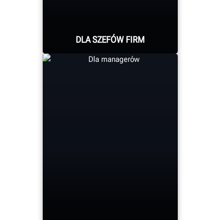
DLA SZEFÓW FIRM
Oglądaj wyniki
finansowe swojego
sprzętu marki Hunter w
czasie rzeczywistym.
Uzyskuj informacje
potrzebne do
prowadzenia
działalności z
maksymalną
wydajnością.