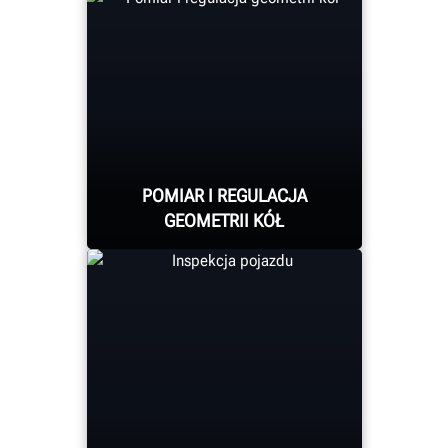
POMIAR I REGULACJA
GEOMETRII KÓŁ
Systemy HawkEye Elite®
marki Hunter tworzą
raport z każdej regulacji
geometrii kół.