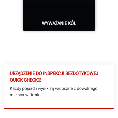
WYWAŻANIE KÓŁ
Wyważarki Road Force®
Elite eliminują wibracje,
których inne wyważarki
nie mogą wyeliminować,
URZĄDZENIE DO INSPEKCJI BEZDOTYKOWEJ
a także zgłaszają je do
QUICK CHECK®
HunterNet®, dzięki
czemu można z
Każdy pojazd i wynik są widoczne z dowolnego
dowolnego miejsca
miejsca w firmie.
sprawdzić, czy praca
została wykonana
prawidłowo.