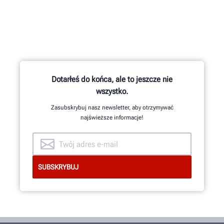
Cztery precyzyjne kamery mierzą
ustawienie każdego koła za pomocą
®
opatentowanych uchwytów QuickGrip
marki Hunter.
Dotarłeś do końca, ale to jeszcze nie
wszystko.
Zasubskrybuj nasz newsletter, aby otrzymywać
DOWIEDZ SIĘ WIĘCEJ
najświeższe informacje!