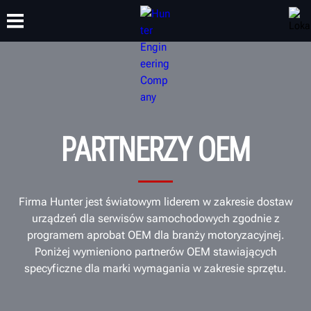
SZKOLENIA
PRODUKTY
WSPARCIE
O NAS
PARTNERZY OEM
Firma Hunter jest światowym liderem w zakresie dostaw
urządzeń dla serwisów samochodowych zgodnie z
programem aprobat OEM dla branży motoryzacyjnej.
Poniżej wymieniono partnerów OEM stawiających
specyficzne dla marki wymagania w zakresie sprzętu.