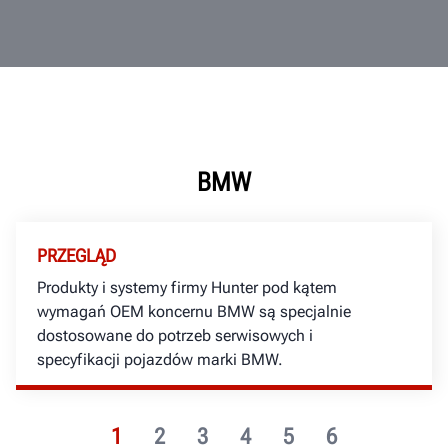
BMW
PRZEGLĄD
Produkty i systemy firmy Hunter pod kątem
wymagań OEM koncernu BMW są specjalnie
dostosowane do potrzeb serwisowych i
specyfikacji pojazdów marki BMW.
1
2
3
4
5
6