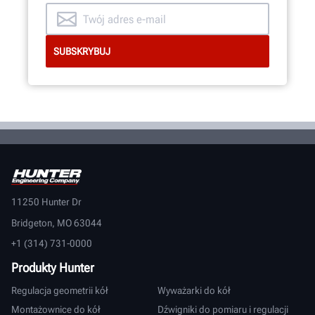
11250 Hunter Dr
Bridgeton, MO 63044
+1 (314) 731-0000
Produkty Hunter
Regulacja geometrii kół
Wyważarki do kół
Montażownice do kół
Dźwigniki do pomiaru i regulacji