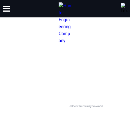
SZKOLENIA
PRODUKTY
WSPARCIE
O NAS
SKONTAKTUJ SIĘ Z LOKALNYM
ZESPOŁEM FIRMY HUNTER
Niniejszy formularz kontaktowy służy do składania uzasadnionych zapytań dotyczących
sprzętu i usług firmy Hunter. Używanie go w innych celach jest zabronione; korespondencja nie
na temat będzie odrzucana. Patrz
Pełne warunki użytkowania
.