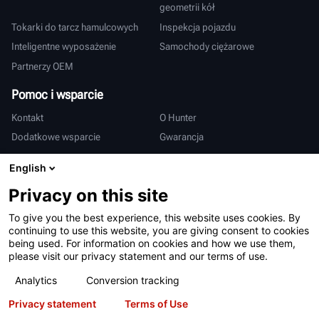
geometrii kół
Tokarki do tarcz hamulcowych
Inspekcja pojazdu
Inteligentne wyposażenie
Samochody ciężarowe
Partnerzy OEM
Pomoc i wsparcie
Kontakt
O Hunter
Dodatkowe wsparcie
Gwarancja
Międzynarodowy
English
Sprzedaż i serwis
Deutsch
Privacy on this site
亨特中国
To give you the best experience, this website uses cookies. By
continuing to use this website, you are giving consent to cookies
being used. For information on cookies and how we use them,
please visit our privacy statement and our terms of use.
Analytics
Conversion tracking
Privacy statement
Terms of Use
Warunki użytkowania
Polityka prywatności
Patenty