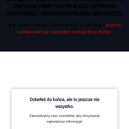
ZESPOŁEM FIRMY HUNTER W CELU UZYSKANIA
NAJSZYBSZEJ I NAJKORZYSTNIEJSZEJ ODPOWIEDZI.
W przypadku zapytań niezwiązanych z produktami
prosimy
kontaktować się z zespołem centrali firmy Hunter
.
Dotarłeś do końca, ale to jeszcze nie
wszystko.
Zasubskrybuj nasz newsletter, aby otrzymywać
najświeższe informacje!