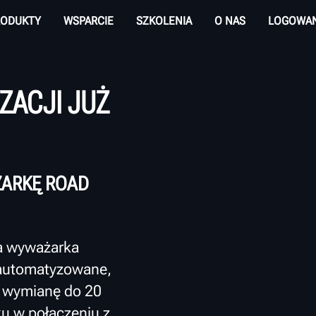
RODUKTY
WSPARCIE
SZKOLENIA
O NAS
LOGOWAN
ZACJI JUŻ
ARKĘ ROAD
na wyważarka
 zautomatyzowane,
e wymianę do 20
u w połączeniu z