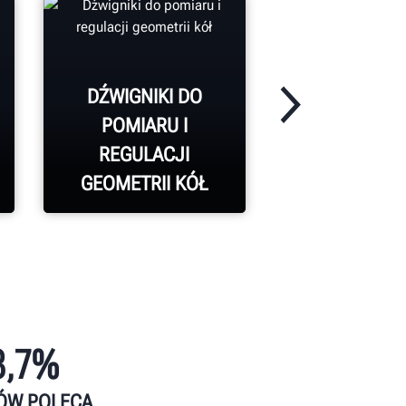
DŹWIGNIKI DO
POMIARU I
REGULACJI
INSPEKC
GEOMETRII KÓŁ
POJAZD
8,7%
ÓW POLECA
DOWIEDZ SIĘ WIĘCEJ