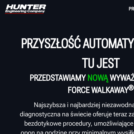
P
PRZYSZŁOŚĆ AUTOMATY
TU JEST
PRZEDSTAWIAMY
NOWĄ
WYWAŻ
®
FORCE WALKAWAY
Najszybsza i najbardziej niezawod
diagnostyczna na świecie oferuje teraz
bezdotykowe procedury, umożliwiając
opon na godzinę przy minimalnym wysiłk