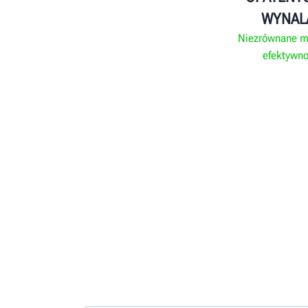
WYNAL
Niezrównane mo
efektywn