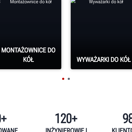
MONTAŻOWNICE DO
KÓŁ
WYWAŻARKI DO KÓŁ
DOWIEDZ SIĘ WIĘCEJ
DOWIEDZ SIĘ WIĘCEJ
0+
120+
9
OWANE
INŻYNIEROWIE I
KLIENT