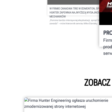
W FIRMIE CANADIAN TIRE W EDMONTON, SPRZĘT FIRM
HUNTER ZAPEWNIA NAJWYŻSZĄ WYDAJNOŚĆ PRACY
MECHANIKÓW
„Pomimo bardzo intensywnej eksploatacji, sprzęt firmy Hunter ni
zawodzi” – mówi kierownik serwisu Mike Slanisky.
PR
Firm
prod
serw
ZOBACZ