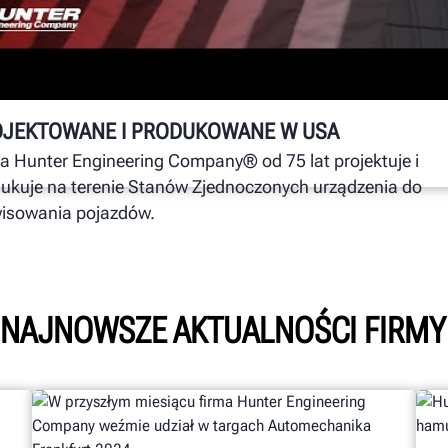
Y
D
S
No
fi
e
c
OJEKTOWANE I PRODUKOWANE W USA
a Hunter Engineering Company® od 75 lat projektuje i
ukuje na terenie Stanów Zjednoczonych urządzenia do
isowania pojazdów.
 NAJNOWSZE AKTUALNOŚCI FIRMY