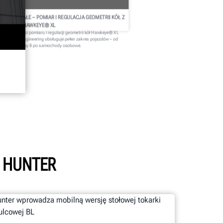
UŻE LUB MAŁE – POMIAR I REGULACJA GEOMETRII KÓŁ Z
YSTEMEM HAWKEYE® XL
wy system do pomiaru i regulacji geometrii kół Hawkeye® XL
rmy Hunter Engineering obsługuje pełen zakres pojazdów – od
iężarówek klasy 8 po samochody osobowe.
 HUNTER